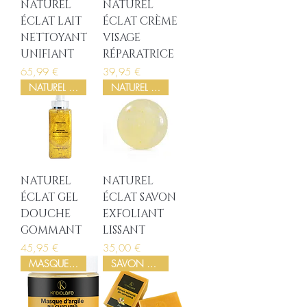
NATUREL
NATUREL
ÉCLAT LAIT
ÉCLAT CRÈME
NETTOYANT
VISAGE
UNIFIANT
RÉPARATRICE
Prix
Prix
65,99 €
39,95 €
NATUREL ÉCLAT
NATUREL ÉCLAT
NATUREL
NATUREL
ÉCLAT GEL
ÉCLAT SAVON
DOUCHE
EXFOLIANT
GOMMANT
LISSANT
Prix
Prix
45,95 €
35,00 €
MASQUE D’ARGILE
SAVON AU CURCUMA