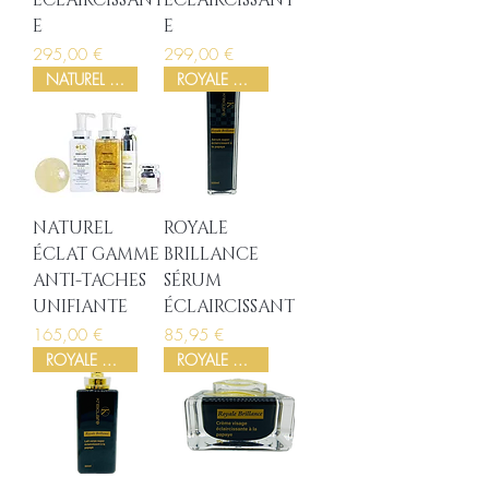
ÉCLAIRCISSANT
ÉCLAIRCISSANT
E
E
Prix
Prix
295,00 €
299,00 €
NATUREL ÉCLAT
ROYALE BRILLANCE
NATUREL
ROYALE
ÉCLAT GAMME
BRILLANCE
ANTI-TACHES
SÉRUM
UNIFIANTE
ÉCLAIRCISSANT
Prix
Prix
165,00 €
85,95 €
ROYALE BRILLANCE
ROYALE BRILLANCE