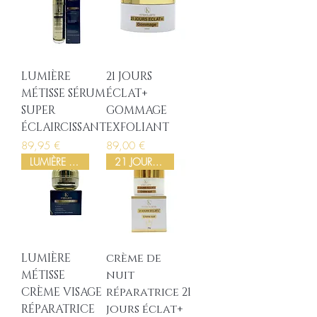
LUMIÈRE
21 JOURS
MÉTISSE SÉRUM
ÉCLAT+
SUPER
GOMMAGE
ÉCLAIRCISSANT
EXFOLIANT
Prix
Prix
89,95 €
89,00 €
LUMIÈRE MÉTISSE
21 JOURS ECLAT+
LUMIÈRE
crème de
MÉTISSE
nuit
CRÈME VISAGE
réparatrice 21
RÉPARATRICE
jours éclat+