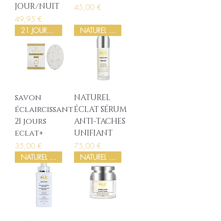
JOUR/NUIT
Prix
45,00 €
Prix
49,95 €
21 JOURS ECLAT+
NATUREL ÉCLAT
savon
NATUREL
éclaircissant
ÉCLAT SÉRUM
21 jours
ANTI-TACHES
eclat+
UNIFIANT
Prix
Prix
35,00 €
75,00 €
NATUREL ÉCLAT
NATUREL ÉCLAT