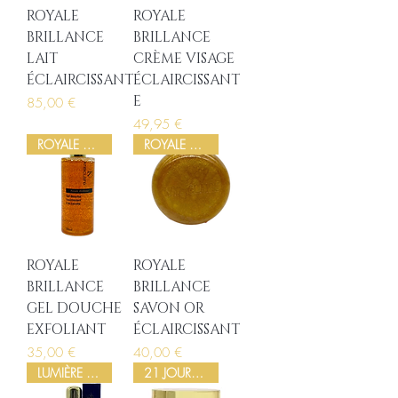
ROYALE
ROYALE
BRILLANCE
BRILLANCE
LAIT
CRÈME VISAGE
ÉCLAIRCISSANT
ÉCLAIRCISSANT
E
Prix
85,00 €
Prix
49,95 €
ROYALE BRILLANCE
ROYALE BRILLANCE
ROYALE
ROYALE
BRILLANCE
BRILLANCE
GEL DOUCHE
SAVON OR
EXFOLIANT
ÉCLAIRCISSANT
Prix
Prix
35,00 €
40,00 €
LUMIÈRE MÉTISSE
21 JOURS ECLAT+