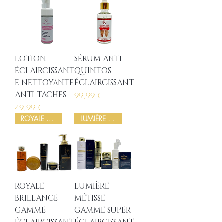
LOTION
SÉRUM ANTI-
ÉCLAIRCISSANT
QUINTOS
E NETTOYANTE
ÉCLAIRCISSANT
ANTI-TACHES
Prix
99,99 €
Prix
49,99 €
ROYALE BRILLANCE
LUMIÈRE MÉTISSE
ROYALE
LUMIÈRE
BRILLANCE
MÉTISSE
GAMME
GAMME SUPER